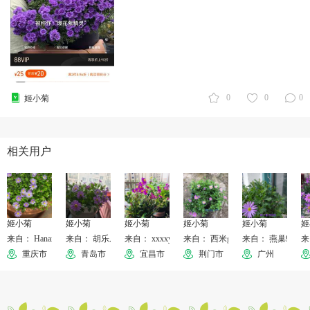
0
0
0
姬小菊
相关用户
姬小菊
姬小菊
姬小菊
姬小菊
姬小菊
姬
来自： Hanax
来自： 胡乐乐
来自： xxxxylove
来自： 西米girl
来自： 燕巢9672
来
重庆市
青岛市
宜昌市
荆门市
广州