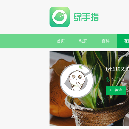
首页
动态
百科
花
fyh610598
江门市
+
关注
关注 9
粉丝 0