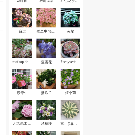
zz叶插
房前屋后
红色龙沙宝石
命运
矮牵牛 轻浪贝壳粉
劳尔
roof top deck garden
Pachyveria Scheideckeri
蓝雪花
矮牵牛
蟹爪兰
姬小菊
大花绣球 无尽夏
洋桔梗
富士(1)(已故)