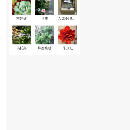
吉娃娃
月季
A-2016-9各种收花收肉记录
乌托邦
蜂蜜焦糖
朱顶红