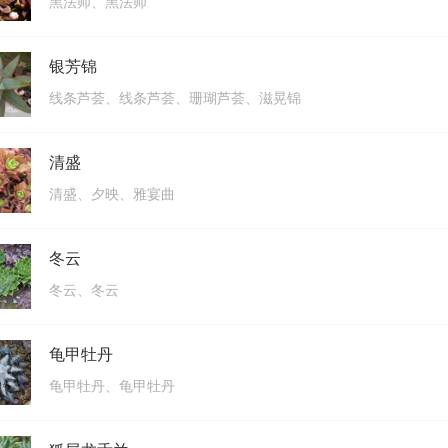
黑法师、黑法师
银芳锦
线条芦荟、线条芦荟、珊瑚芦荟、滋晃锦
清盛
清盛、夕映、雅宴曲
冬云
冬云、冬云
龟甲牡丹
龟甲牡丹、龟甲牡丹