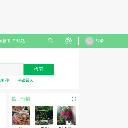
登录
搜索
吉娃莲
串钱景天
热门植物