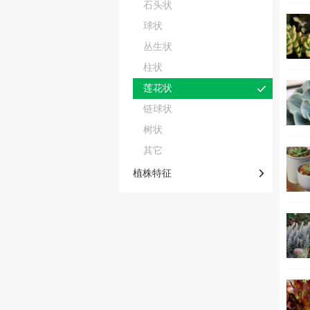
石头状
球状
丛生状
柱状
莲花状
链球状
树状
其它
植株特征