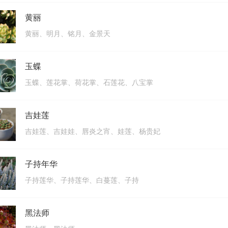
黄丽
黄丽、明月、铭月、金景天
玉蝶
玉蝶、莲花掌、荷花掌、石莲花、八宝掌
吉娃莲
吉娃莲、吉娃娃、唇炎之宵、娃莲、杨贵妃
子持年华
子持莲华、子持莲华、白蔓莲、子持
黑法师