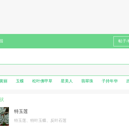
园
黄丽
玉蝶
松叶佛甲草
星美人
翡翠珠
子持年华
状
特玉莲
特玉莲、特叶玉蝶、反叶石莲