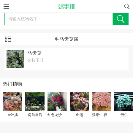
毛马齿苋属
马齿苋
金枝玉叶
热门植物
zz叶插
房前屋后
红色龙沙宝石
命运
矮牵牛 轻浪贝壳粉
劳尔