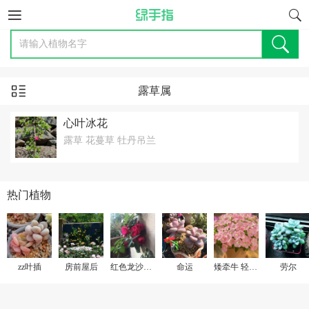
露草属
心叶冰花
露草 花蔓草 牡丹吊兰
热门植物
zz叶插
房前屋后
红色龙沙宝石
命运
矮牵牛 轻浪贝壳粉
劳尔