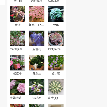
zz叶插
房前屋后
红色龙沙宝石
命运
矮牵牛 轻浪贝壳粉
劳尔
roof top deck garden
Pachyveria Scheideckeri
蓝雪花
矮牵牛
蟹爪兰
姬小菊
大花绣球 无尽夏
洋桔梗
富士(1)(已故)