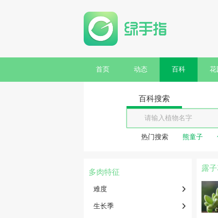
首页
动态
百科
花
百科搜索
热门搜索
熊童子
露子
多肉特征
难度
生长季