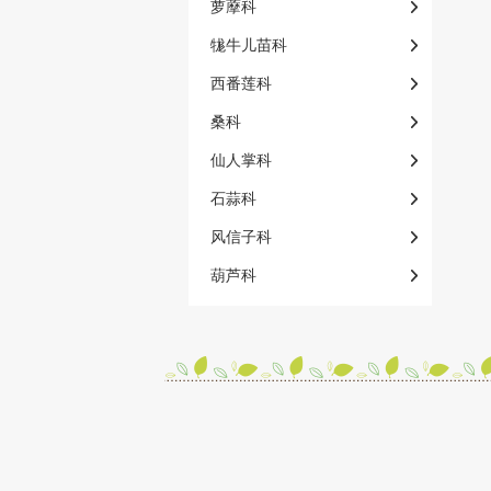
萝藦科
牻牛儿苗科
西番莲科
桑科
仙人掌科
石蒜科
风信子科
葫芦科