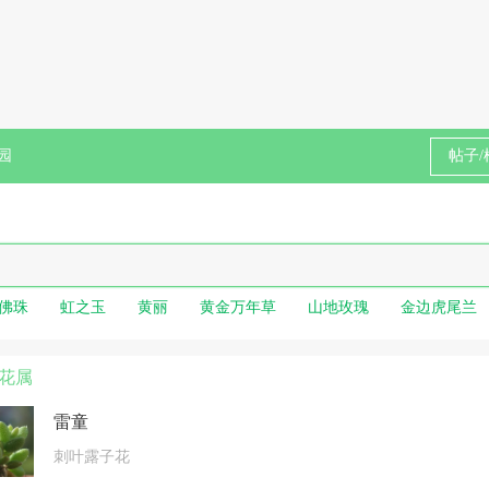
园
佛珠
虹之玉
黄丽
黄金万年草
山地玫瑰
金边虎尾兰
花属
雷童
刺叶露子花