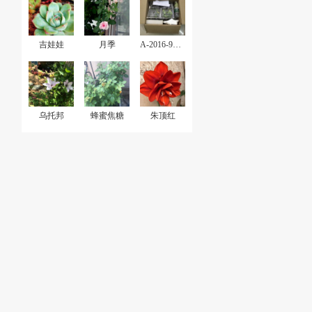
吉娃娃
月季
A-2016-9各种收花收肉记录
乌托邦
蜂蜜焦糖
朱顶红