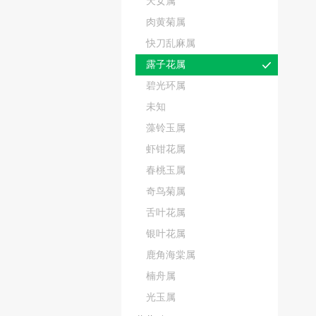
天女属
肉黄菊属
快刀乱麻属
露子花属
碧光环属
未知
藻铃玉属
虾钳花属
春桃玉属
奇鸟菊属
舌叶花属
银叶花属
鹿角海棠属
楠舟属
光玉属