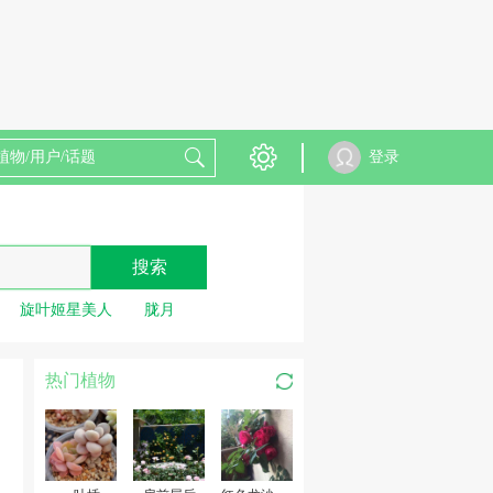
登录
搜索
旋叶姬星美人
胧月
热门植物