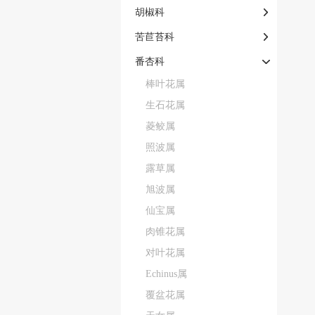
胡椒科
苦苣苔科
番杏科
棒叶花属
生石花属
菱鲛属
照波属
露草属
旭波属
仙宝属
肉锥花属
对叶花属
Echinus属
覆盆花属