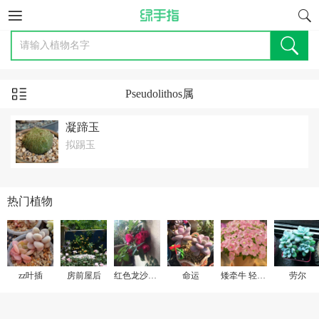
Pseudolithos属
凝蹄玉
拟踢玉
热门植物
zz叶插
房前屋后
红色龙沙宝石
命运
矮牵牛 轻浪贝壳粉
劳尔