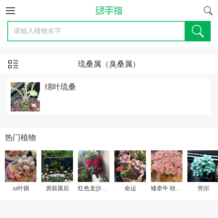
琉桑属（臭桑属）
绵叶琉桑
热门植物
zz叶插
房前屋后
红色龙沙宝石
命运
矮牵牛 轻浪贝壳粉
劳尔