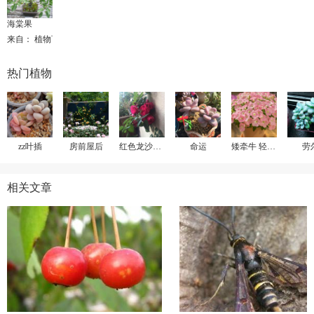
海棠果
来自： 植物百科
热门植物
zz叶插
房前屋后
红色龙沙宝石
命运
矮牵牛 轻浪贝壳粉
劳
相关文章