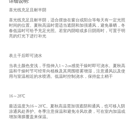
详细说明:
喜光线充足且耐半阴
喜光线充足且耐半阴，适合摆放在窗台或阳台等每天有一定光照
时间的位置。夏秋高温时需适当遮阴和加强通风，避免暴晒，冬
春低温时可给予充足光照。若室内阴暗或多日阴雨时，可置于明
亮的灯光下进行补光
表土干后即可浇水
当表土颜色变浅，手指伸入1～2㎝感觉干燥时即可浇水。夏秋高
温和干燥时节可经常向植株及其周围喷雾增湿，注意通风以及使
用与室温相近的水喷洒。低温时控制浇水，保持盆土稍干
16～28℃
最适温度为16～28℃。夏秋高温需加强遮阴和通风，也可移入阴
凉通风处养护。冬季注意保温和避免冷风吹袭，可在室内加温或
增加薄膜覆盖来保温。