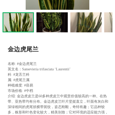
金边虎尾兰
名称:
#金边虎尾兰
英文名：Sansevieria trifasciata ‘Laurentii’
科:
#龙舌兰科
属:
#虎尾兰属
种植难度:
#容易
市场价格:
#中档
介绍: 金边虎皮兰是60多种虎皮兰中观赏价值较高的一种。在热
带、亚热带均有分布。金边虎皮兰叶片坚挺直立，叶面有灰白和
深绿相间的虎尾状横带斑纹，姿态刚毅，奇特有趣；它品种较
多，株形和叶色变化较大，精美别致；它对环境的适应能力强，