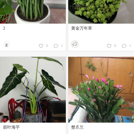
2
黄金万年草
0
1
0
1
箭叶海芋
蟹爪兰