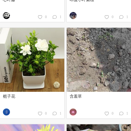
0
1
0
1
栀子花
含羞草
0
1
0
1