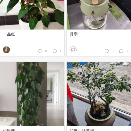
一品红
月季
0
1
0
1
心叶藤
印度小叶紫檀