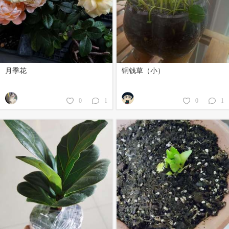
月季花
铜钱草（小）
0
1
0
1