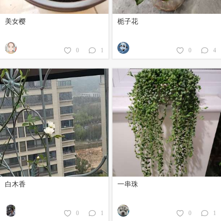
美女樱
栀子花
0
1
0
4
白木香
一串珠
0
1
0
1