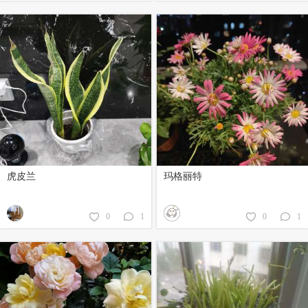
虎皮兰
玛格丽特
0
1
0
1