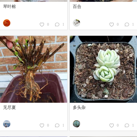
琴叶榕
百合
0
1
0
1
无尽夏
多头杂
0
1
0
1