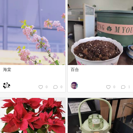
海棠
百合
0
0
0
1