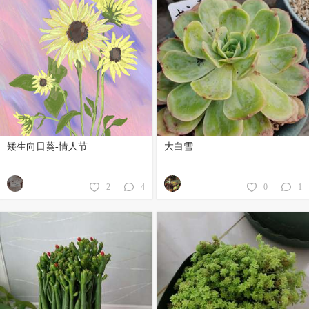
矮生向日葵-情人节
大白雪
2
4
0
1