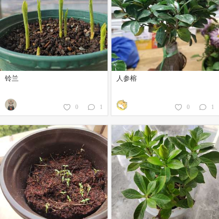
铃兰
人参榕
0
1
0
1