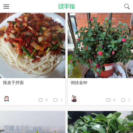
辣皮子拌面
倒挂金钟
0
1
0
1