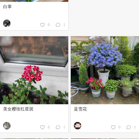
白掌
0
1
美女樱玫红星斑
蓝雪花
0
1
0
1