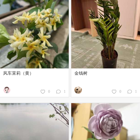
风车茉莉（黄）
金钱树
0
1
0
1