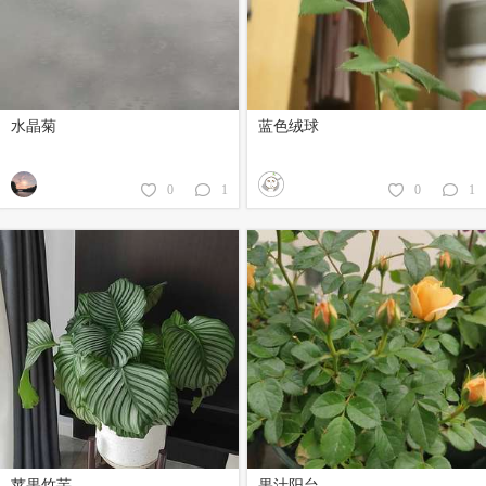
水晶菊
蓝色绒球
0
1
0
1
苹果竹芋
果汁阳台