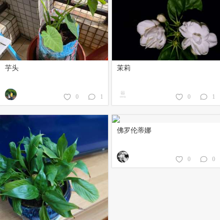
芋头
茉莉
0
1
0
1
佛罗伦蒂娜
0
0