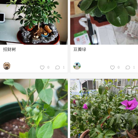
招财树
豆瓣绿
0
1
0
1