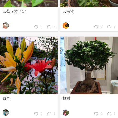
蓝莓（绿宝石）
云南紫
0
4
0
1
百合
榕树
0
1
0
1