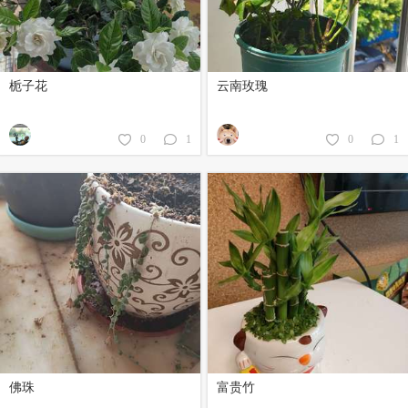
栀子花
云南玫瑰
0
1
0
1
佛珠
富贵竹