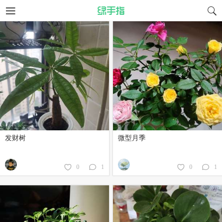
发财树
微型月季
0
1
0
1