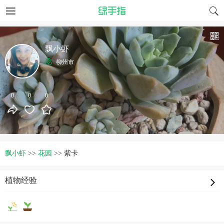
飘小虾
柳州市
0
0
0
飘小虾
>>
花园
>>
紫卡
植物经验