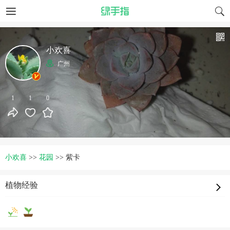
小欢喜
广州
1
1
0
小欢喜
>>
花园
>>
紫卡
植物经验