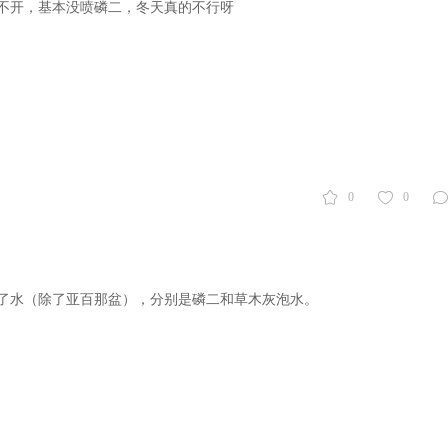
不开，基本没喷磷二，冬天真的不行呀
0
0
了水（除了亚百那盆），分别是磷二和草木灰泡水。