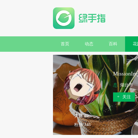
首页
动态
百科
花
MissionImp
烟台市
+
关注
关注 19
粉丝 348