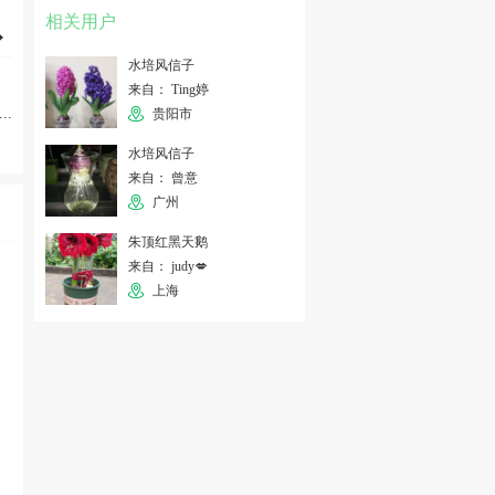
相关用户
水培风信子
来自： Ting婷
...
贵阳市
水培风信子
来自： 曾意
广州
朱顶红黑天鹅
来自： judy💋
上海