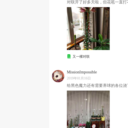
对联开了好多天啦，但花苞一直打
又一棵对联
MissionImpossible
2019年01月16日
给黑色魔力还有需要养球的各位浇