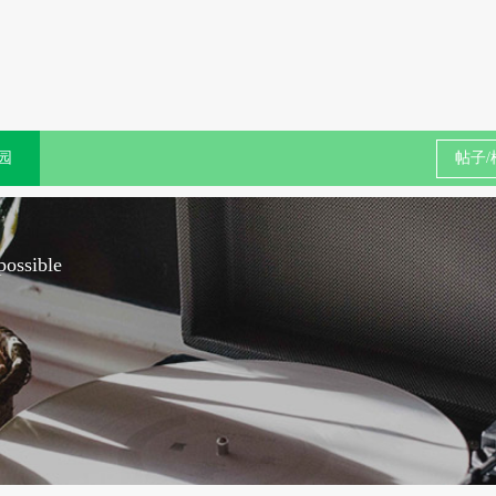
园
ossible