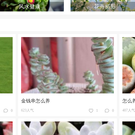
风水健康
花卉摄影
金钱串怎么养
怎么
623人气
407人气
0
1
0