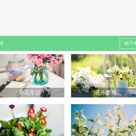
园
养花常识
花卉繁殖