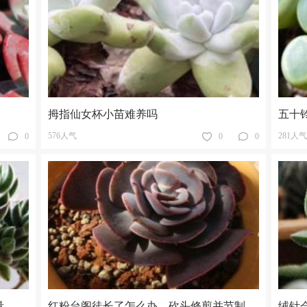
拇指仙女杯小苗难养吗
五十
576人气
281人气
0
0
0
量
红粉台阁徒长了怎么办，砍头修剪并节制浇水
绒针