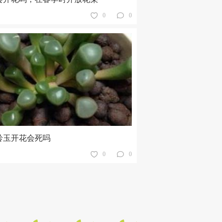
0
0
铃玉开花会死吗
0
0