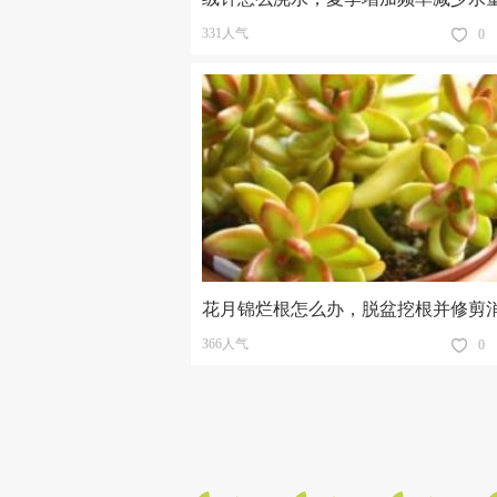
331人气
0
花月锦烂根怎么办，脱盆挖根并修剪
366人气
0