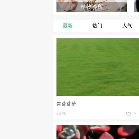
植物诊所
最新
热门
人气
青苔苔藓
3人气
0