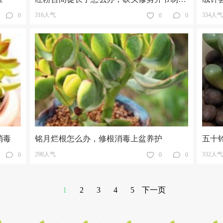
316人气
334人气
0
0
0
消毒
铭月烂根怎么办，修根消毒上盆养护
五十
298人气
332人气
0
0
0
1
2
3
4
5
下一页