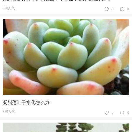
330人气
0
0
凝脂莲叶子水化怎么办
389人气
0
0