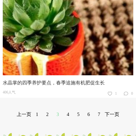
水晶掌的四季养护要点，春季追施有机肥促生长
406人气
1
0
上一页
1
2
3
4
5
6
7
下一页