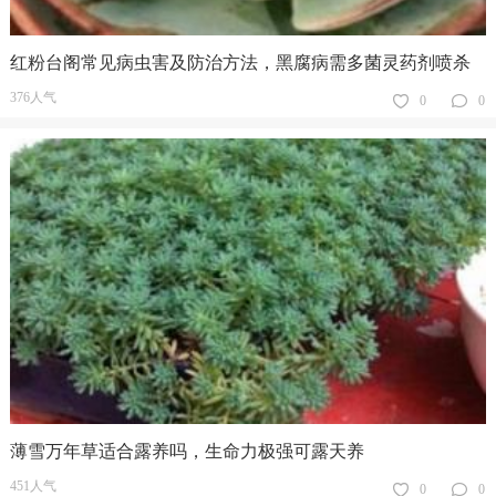
红粉台阁常见病虫害及防治方法，黑腐病需多菌灵药剂喷杀
376人气
0
0
薄雪万年草适合露养吗，生命力极强可露天养
451人气
0
0