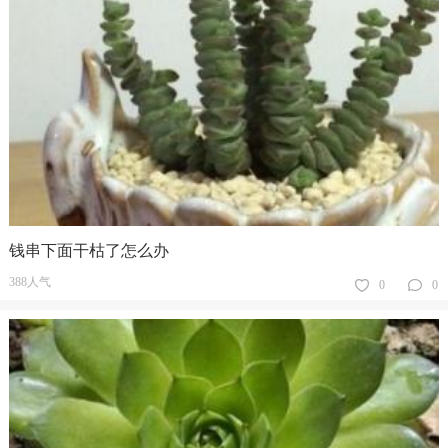
钱串下面干枯了怎么办
388人气
0
0