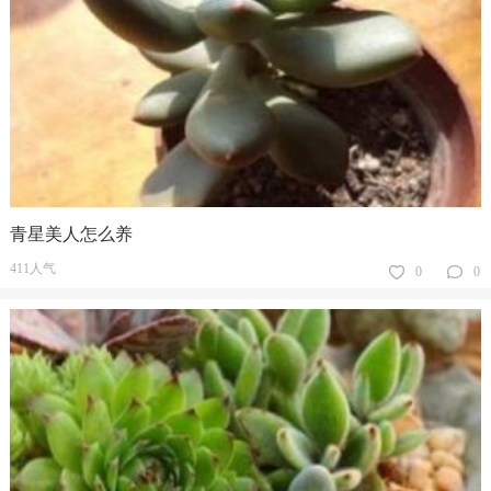
青星美人怎么养
411人气
0
0