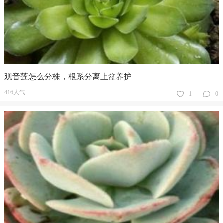
观音莲怎么分株，根系分离上盆养护
416人气
1
0