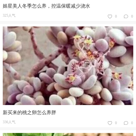
姬星美人冬季怎么养，控温保暖减少浇水
325人气
0
0
新买来的桃之卵怎么养胖
336人气
0
0