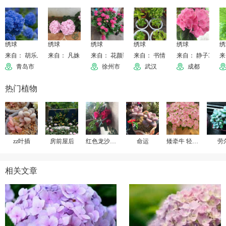
绣球
绣球
绣球
绣球
绣球
绣
来自： 胡乐乐
来自： 凡姝
来自： 花颜诱人醉
来自： 书情
来自： 静子325
来
青岛市
徐州市
武汉
成都
热门植物
zz叶插
房前屋后
红色龙沙宝石
命运
矮牵牛 轻浪贝壳粉
劳
相关文章