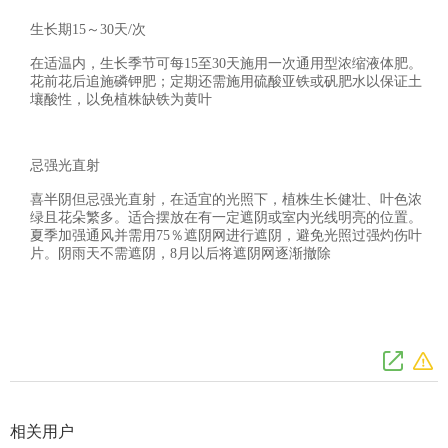
生长期15～30天/次
在适温内，生长季节可每15至30天施用一次通用型浓缩液体肥。
花前花后追施磷钾肥；定期还需施用硫酸亚铁或矾肥水以保证土
壤酸性，以免植株缺铁为黄叶
忌强光直射
喜半阴但忌强光直射，在适宜的光照下，植株生长健壮、叶色浓
绿且花朵繁多。适合摆放在有一定遮阴或室内光线明亮的位置。
夏季加强通风并需用75％遮阴网进行遮阴，避免光照过强灼伤叶
片。阴雨天不需遮阴，8月以后将遮阴网逐渐撤除
相关用户