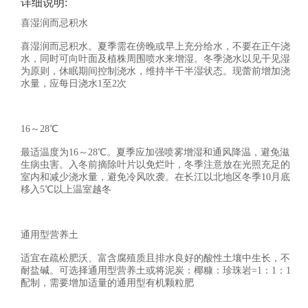
详细说明:
喜湿润而忌积水
喜湿润而忌积水。夏季需在傍晚或早上充分给水，不要在正午浇
水，同时可向叶面及植株周围喷水来增湿。冬季浇水以见干见湿
为原则，休眠期间控制浇水，维持半干半湿状态。现蕾前增加浇
水量，应每日浇水1至2次
16～28℃
最适温度为16～28℃。夏季应加强喷雾增湿和通风降温，避免滋
生病虫害。入冬前摘除叶片以免烂叶，冬季注意放在光照充足的
室内和减少浇水量，避免冷风吹袭。在长江以北地区冬季10月底
移入5℃以上温室越冬
通用型营养土
适宜在疏松肥沃、富含腐殖质且排水良好的酸性土壤中生长，不
耐盐碱。可选择通用型营养土或将泥炭：椰糠：珍珠岩=1：1：1
配制，需要增加适量的通用型有机颗粒肥