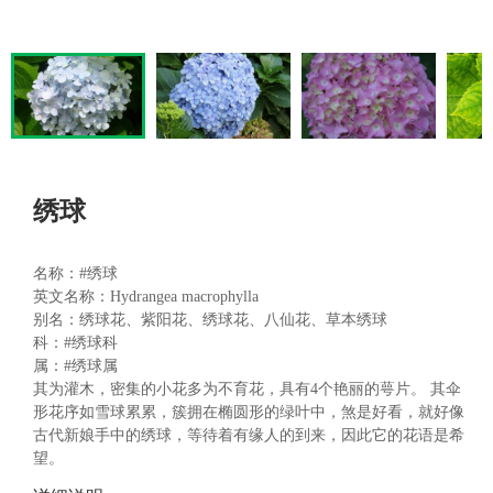
绣球
名称：
#绣球
英文名称：Hydrangea macrophylla
别名：绣球花、紫阳花、绣球花、八仙花、草本绣球
科：
#绣球科
属：
#绣球属
其为灌木，密集的小花多为不育花，具有4个艳丽的萼片。 其伞
形花序如雪球累累，簇拥在椭圆形的绿叶中，煞是好看，就好像
古代新娘手中的绣球，等待着有缘人的到来，因此它的花语是希
望。