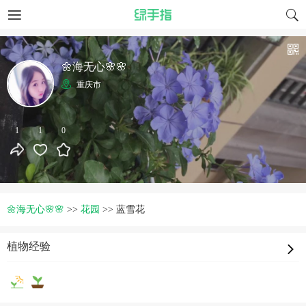
🌼海无心🌸🌸
重庆市
1
1
0
🌼海无心🌸🌸
>>
花园
>>
蓝雪花
植物经验