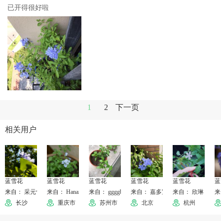
已开得很好啦
1
2
下一页
相关用户
蓝雪花
蓝雪花
蓝雪花
蓝雪花
蓝雪花
蓝
来自： 采元气少女✨
来自： Hanax
来自： ggggbbbb
来自： 嘉多宝
来自： 欣琳
来
长沙
重庆市
苏州市
北京
杭州