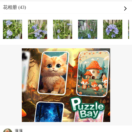
花相册 (43)
蓬蓬