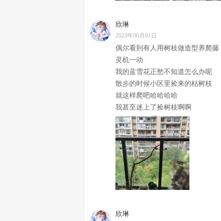
欣琳
2023年06月01日
偶尔看到有人用树枝做造型养爬藤
灵机一动
我的蓝雪花正愁不知道怎么办呢
散步的时候小区里捡来的枯树枝
就这样爬吧哈哈哈哈
我甚至迷上了捡树枝啊啊
欣琳