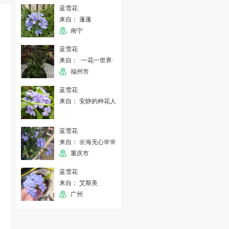
蓝雪花
来自： 蓬蓬
南宁
蓝雪花
来自： ·一花一世界·
福州市
蓝雪花
来自： 安静的种花人
蓝雪花
来自： 🌼海无心🌸🌸
重庆市
蓝雪花
来自： 艾斯美
广州