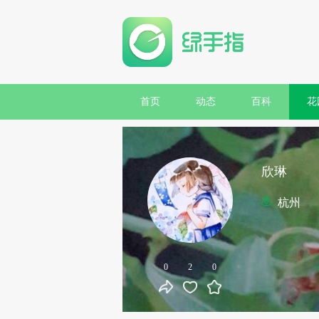
首页
动态
百科
花
欣琳
杭州
0
2
0