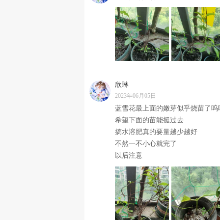
欣琳
2023年06月05日
蓝雪花最上面的嫩芽似乎烧苗了呜
希望下面的苗能挺过去
搞水溶肥真的要量越少越好
不然一不小心就完了
以后注意