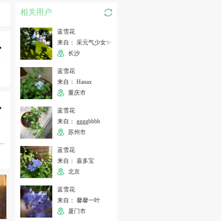
相关用户
蓝雪花
来自： 采元气少女✨
长沙
蓝雪花
来自： Hanax
重庆市
蓝雪花
来自： ggggbbbb
苏州市
...
蓝雪花
来自： 嘉多宝
北京
蓝雪花
来自： 馨馨一叶
厦门市